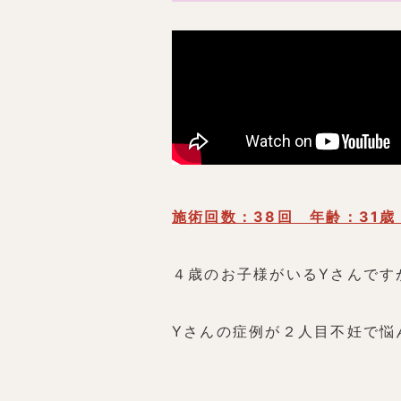
施術回数：38回 年齢：31
４歳のお子様がいるYさんです
Yさんの症例が２人目不妊で悩