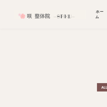
ホー
ム
AL